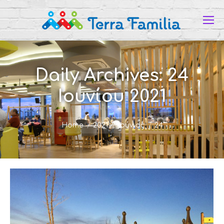
Daily Archives:
24
Ιουνίου 2021
You are here:
Home
2021
Ιούνιος
24