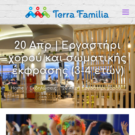
20 Απρ | Εργαστήρι
χορού και σωματικής
έκφρασης (3-4 ετών)
You are here:
Home
Εκδηλώσεις
20 Απρ | Εργαστήρι χορού…