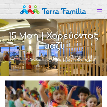
15 Μαη | Χορεύοντας
μαζί
You are here:
Home
Εκδηλώσεις
15 Μαη | Χορεύοντας μαζί